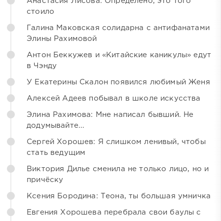
Анастасия Лисова: Определено, это того
стоило
Галина Маковская солидарна с антифанатами
Элины Рахимовой
Антон Беккужев и «Китайские каникулы» едут
в Чэнду
У Екатерины Скалон появился любимый Женя
Алексей Адеев побывал в школе искусства
Элина Рахимова: Мне написал бывший. Не
додумывайте...
Сергей Хорошев: Я слишком ленивый, чтобы
стать ведущим
Виктория Дилье сменила не только лицо, но и
причёску
Ксения Бородина: Теона, ты большая умничка
Евгения Хорошева перебрала свои баулы с