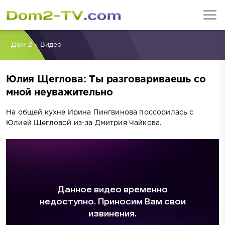
Дом-2
»
Видео
Юлия Щеглова: Ты разговариваешь со
мной неуважительно
На общей кухне Ирина Пингвинова поссорилась с
Юлией Щегловой из-за Дмитрия Чайкова.