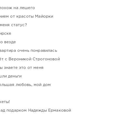
похож на лешего
нием от красоты Майорки
 меня статус?
ирске
но везде
вартира очень понравилась
ёт с Вероникой Строгоновой
ы знаете это от меня
шли деньги
ольшая любовь, мой дом
кеты!
над подарком Надежды Ермаковой