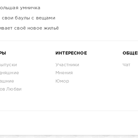
большая умничка
 свои баулы с вещами
вает своё новое жильё
РЫ
ИНТЕРЕСНОЕ
ОБЩЕ
выпуски
Участники
Чат
дняшние
Мнения
ашние
Юмор
ов Любви