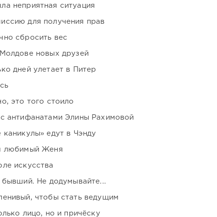
ла неприятная ситуация
иссию для получения прав
чно сбросить вес
 Молдове новых друзей
ко дней улетает в Питер
сь
о, это того стоило
 с антифанатами Элины Рахимовой
 каникулы» едут в Чэнду
я любимый Женя
оле искусства
 бывший. Не додумывайте...
ленивый, чтобы стать ведущим
лько лицо, но и причёску