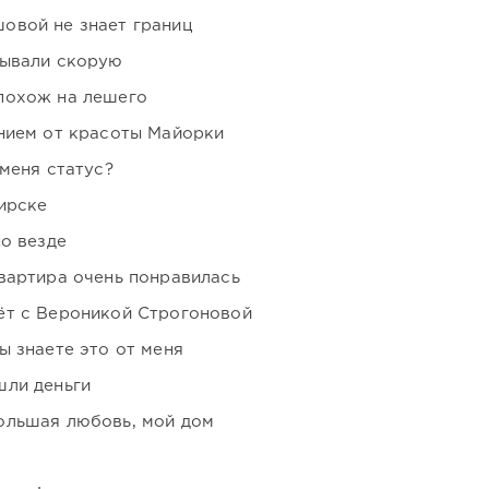
овой не знает границ
зывали скорую
похож на лешего
нием от красоты Майорки
 меня статус?
ирске
но везде
вартира очень понравилась
ёт с Вероникой Строгоновой
ы знаете это от меня
шли деньги
ольшая любовь, мой дом