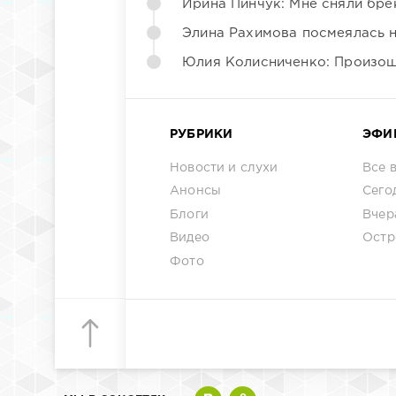
Ирина Пинчук: Мне сняли бре
Элина Рахимова посмеялась 
Юлия Колисниченко: Произош
РУБРИКИ
ЭФИ
Новости и слухи
Все 
Анонсы
Сего
Блоги
Вчер
Видео
Остр
Фото