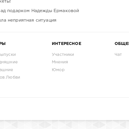
кеты!
над подарком Надежды Ермаковой
ла неприятная ситуация
РЫ
ИНТЕРЕСНОЕ
ОБЩЕ
выпуски
Участники
Чат
дняшние
Мнения
ашние
Юмор
ов Любви