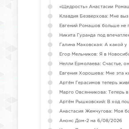
«Щедрость» Анастасии Ромаш
Клавдия Безверхова: Мне вы
Евгений Ромашов больше не 
Никита Гуранда под впечатле
Галина Маковская: А какой у
Егор Мельников: Я в Новосиб
Нелли Ермолаева: Счастье, о
Евгения Хорошева: Мне эта к
Артём Герасимов теперь жив
Марго Овсянникова: Теперь в
Артём Рышковский: В ход по
Анастасия Жемчугова: Моя б
Анонс Дом-2 на 6/08/2026