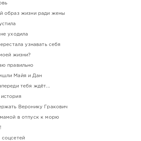
овь
ой образ жизни ради жены
устила
 не уходила
перестала узнавать себя
 моей жизни?
аю правильно
ишли Майя и Дан
переди тебя ждёт...
 история
держать Веронику Гракович
мамой в отпуск к морю
!
 соцсетей