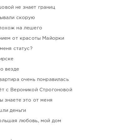
овой не знает границ
зывали скорую
похож на лешего
нием от красоты Майорки
 меня статус?
ирске
но везде
вартира очень понравилась
ёт с Вероникой Строгоновой
ы знаете это от меня
шли деньги
ольшая любовь, мой дом