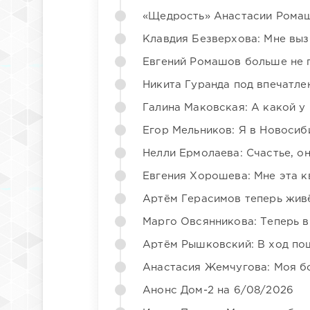
«Щедрость» Анастасии Ромаш
Клавдия Безверхова: Мне вы
Евгений Ромашов больше не 
Никита Гуранда под впечатле
Галина Маковская: А какой у
Егор Мельников: Я в Новосиб
Нелли Ермолаева: Счастье, о
Евгения Хорошева: Мне эта к
Артём Герасимов теперь жив
Марго Овсянникова: Теперь в
Артём Рышковский: В ход по
Анастасия Жемчугова: Моя б
Анонс Дом-2 на 6/08/2026