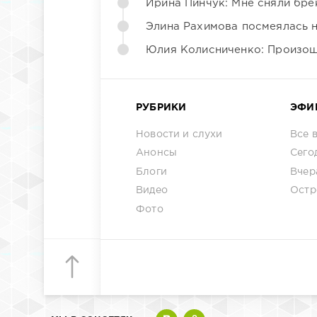
Ирина Пинчук: Мне сняли бре
Элина Рахимова посмеялась 
Юлия Колисниченко: Произош
РУБРИКИ
ЭФИ
Новости и слухи
Все 
Анонсы
Сего
Блоги
Вчер
Видео
Остр
Фото