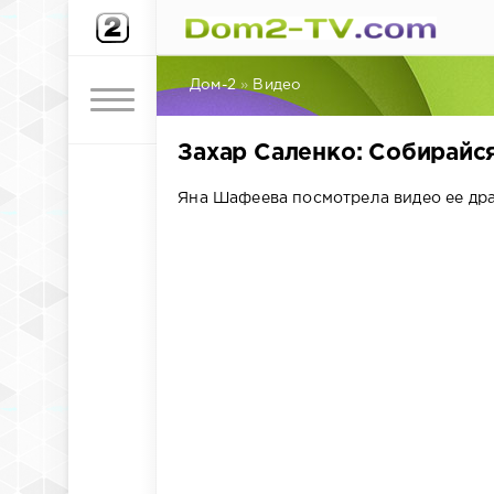
Дом-2
»
Видео
Захар Саленко: Собирайся
Яна Шафеева посмотрела видео ее дра