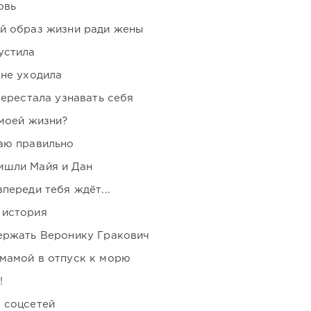
овь
ой образ жизни ради жены
устила
 не уходила
перестала узнавать себя
 моей жизни?
аю правильно
ишли Майя и Дан
переди тебя ждёт...
 история
держать Веронику Гракович
мамой в отпуск к морю
!
 соцсетей