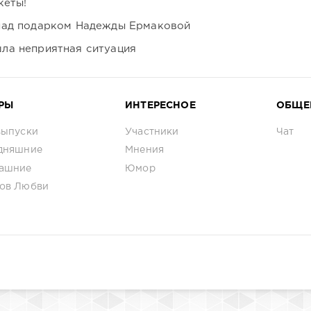
кеты!
над подарком Надежды Ермаковой
ла неприятная ситуация
РЫ
ИНТЕРЕСНОЕ
ОБЩЕ
выпуски
Участники
Чат
дняшние
Мнения
ашние
Юмор
ов Любви