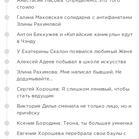
Анастасия Лисова: Определено, это того
стоило
Галина Маковская солидарна с антифанатами
Элины Рахимовой
Антон Беккужев и «Китайские каникулы» едут
в Чэнду
У Екатерины Скалон появился любимый Женя
Алексей Адеев побывал в школе искусства
Элина Рахимова: Мне написал бывший. Не
додумывайте...
Сергей Хорошев: Я слишком ленивый, чтобы
стать ведущим
Виктория Дилье сменила не только лицо, но и
причёску
Ксения Бородина: Теона, ты большая умничка
Евгения Хорошева перебрала свои баулы с