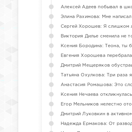
Алексей Адеев побывал в шк
Элина Рахимова: Мне написал
Сергей Хорошев: Я слишком 
Виктория Дилье сменила не то
Ксения Бородина: Теона, ты 
Евгения Хорошева перебрала
Дмитрий Мещеряков обустраи
Татьяна Охулкова: Три раза 
Анастасия Ромашова: Это сл
Ксения Нечаева откликнулас
Егор Мельников нелестно от
Дмитрий Луковкин в активно
Надежда Ермакова: От развода