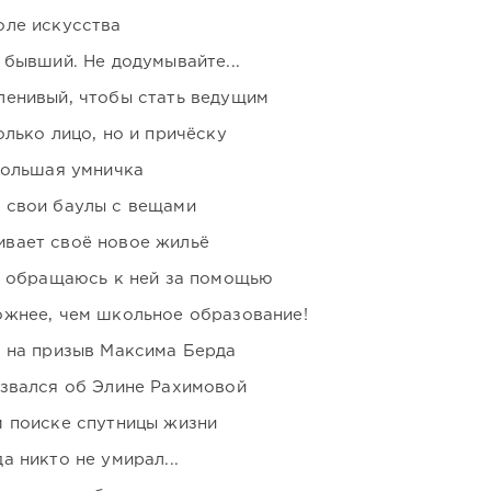
оле искусства
 бывший. Не додумывайте...
ленивый, чтобы стать ведущим
лько лицо, но и причёску
большая умничка
 свои баулы с вещами
вает своё новое жильё
я обращаюсь к ней за помощью
ожнее, чем школьное образование!
ь на призыв Максима Берда
озвался об Элине Рахимовой
м поиске спутницы жизни
 никто не умирал...