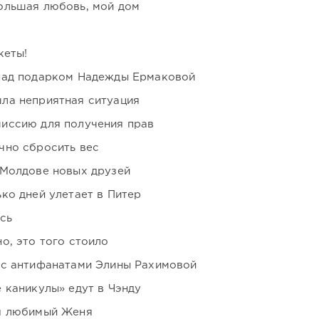
ольшая любовь, мой дом
кеты!
над подарком Надежды Ермаковой
ла неприятная ситуация
иссию для получения прав
чно сбросить вес
 Молдове новых друзей
ко дней улетает в Питер
сь
о, это того стоило
 с антифанатами Элины Рахимовой
 каникулы» едут в Чэнду
я любимый Женя