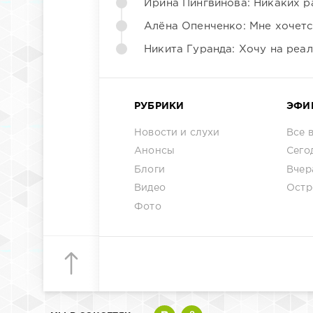
Ирина Пингвинова: Никаких р
Алёна Опенченко: Мне хочетс
Никита Гуранда: Хочу на реа
РУБРИКИ
ЭФИ
Новости и слухи
Все 
Анонсы
Сего
Блоги
Вчер
Видео
Остр
Фото