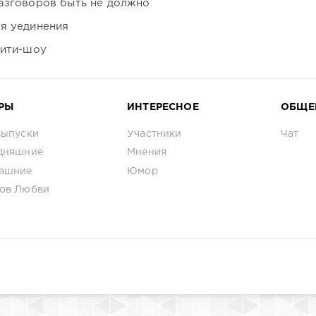
азговоров быть не должно
я уединения
лити-шоу
РЫ
ИНТЕРЕСНОЕ
ОБЩЕ
выпуски
Участники
Чат
дняшние
Мнения
ашние
Юмор
ов Любви