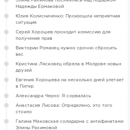
Элина Рахимова посмеялась над подарком
Надежды Ермаковой
Юлия Колисниченко: Произошла неприятная
ситуация
Серей Хорошев проходит комиссию для
получения прав
Виктории Романец нужно срочно сбросить
вес
Кристина Лясковец обрела в Молдове новых
друзей
Евгения Хорошева на несколько дней улетает
в Питер
Александра Черно: Я сорвалась
Анастасия Лисова: Определено, это того
стоило
Галина Маковская солидарна с антифанатами
Элины Рахимовой