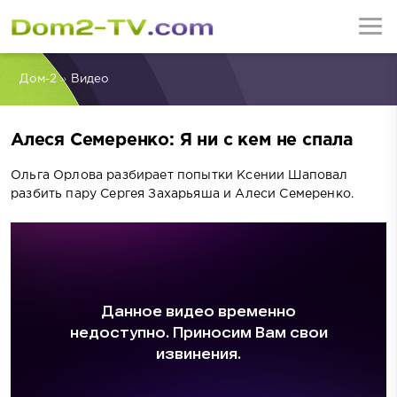
Дом-2
»
Видео
Алеся Семеренко: Я ни с кем не спала
Ольга Орлова разбирает попытки Ксении Шаповал
разбить пару Сергея Захарьяша и Алеси Семеренко.