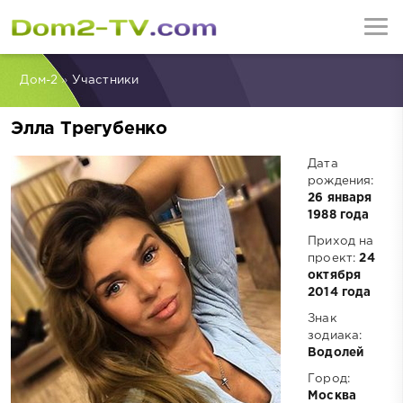
Дом-2
»
Участники
Элла Трегубенко
Дата
рождения:
26 января
1988 года
Приход на
проект:
24
октября
2014 года
Знак
зодиака:
Водолей
Город:
Москва