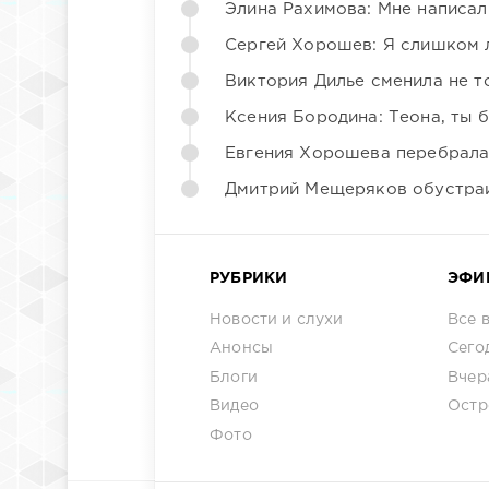
Элина Рахимова: Мне написал
Сергей Хорошев: Я слишком 
Виктория Дилье сменила не то
Ксения Бородина: Теона, ты 
Евгения Хорошева перебрала
Дмитрий Мещеряков обустраи
РУБРИКИ
ЭФИ
Новости и слухи
Все 
Анонсы
Сего
Блоги
Вчер
Видео
Остр
Фото