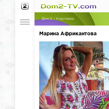
Дом-2
»
Участники
Марина Африкантова