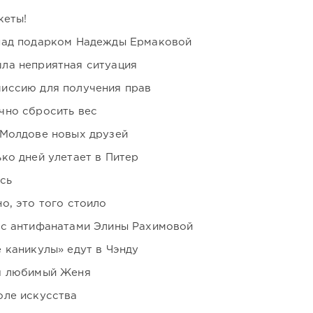
кеты!
над подарком Надежды Ермаковой
ла неприятная ситуация
иссию для получения прав
чно сбросить вес
 Молдове новых друзей
ко дней улетает в Питер
сь
о, это того стоило
 с антифанатами Элины Рахимовой
 каникулы» едут в Чэнду
я любимый Женя
оле искусства