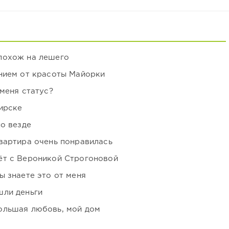
похож на лешего
нием от красоты Майорки
 меня статус?
ирске
но везде
вартира очень понравилась
ёт с Вероникой Строгоновой
ы знаете это от меня
шли деньги
ольшая любовь, мой дом