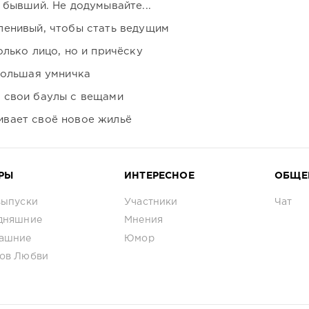
 бывший. Не додумывайте...
ленивый, чтобы стать ведущим
лько лицо, но и причёску
большая умничка
 свои баулы с вещами
вает своё новое жильё
РЫ
ИНТЕРЕСНОЕ
ОБЩЕ
выпуски
Участники
Чат
дняшние
Мнения
ашние
Юмор
ов Любви