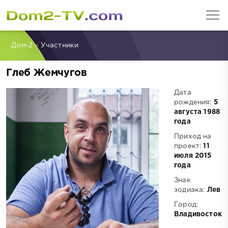
Дом-2
»
Участники
Глеб Жемчугов
Дата
рождения:
5
августа 1988
года
Приход на
проект:
11
июля 2015
года
Знак
зодиака:
Лев
Город:
Владивосток