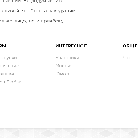
 бывший. Не додумывайте...
ленивый, чтобы стать ведущим
лько лицо, но и причёску
РЫ
ИНТЕРЕСНОЕ
ОБЩЕ
выпуски
Участники
Чат
дняшние
Мнения
ашние
Юмор
ов Любви