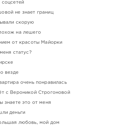
 соцсетей
овой не знает границ
зывали скорую
похож на лешего
нием от красоты Майорки
 меня статус?
ирске
но везде
вартира очень понравилась
ёт с Вероникой Строгоновой
ы знаете это от меня
шли деньги
ольшая любовь, мой дом