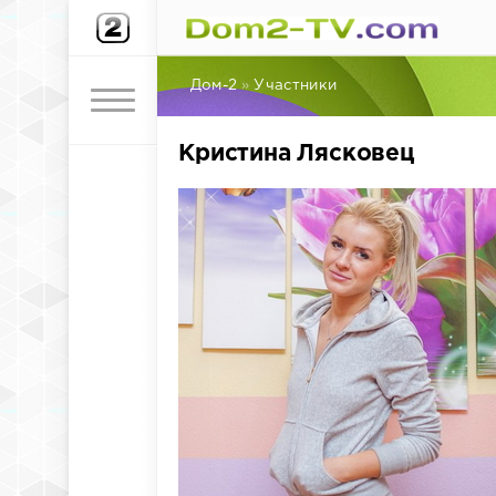
Дом-2
»
Участники
Кристина Лясковец