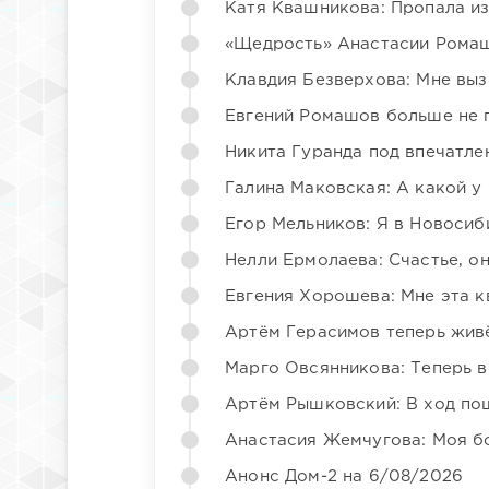
Катя Квашникова: Пропала из
«Щедрость» Анастасии Ромаш
Клавдия Безверхова: Мне вы
Евгений Ромашов больше не 
Никита Гуранда под впечатле
Галина Маковская: А какой у
Егор Мельников: Я в Новосиб
Нелли Ермолаева: Счастье, о
Евгения Хорошева: Мне эта к
Артём Герасимов теперь жив
Марго Овсянникова: Теперь в
Артём Рышковский: В ход по
Анастасия Жемчугова: Моя б
Анонс Дом-2 на 6/08/2026