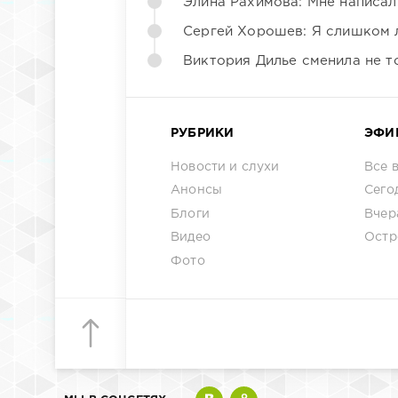
Элина Рахимова: Мне написал
Сергей Хорошев: Я слишком 
Виктория Дилье сменила не то
РУБРИКИ
ЭФИ
Новости и слухи
Все 
Анонсы
Сего
Блоги
Вчер
Видео
Остр
Фото