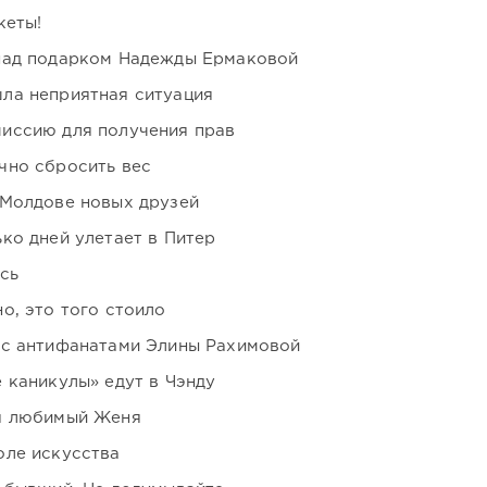
кеты!
над подарком Надежды Ермаковой
ла неприятная ситуация
иссию для получения прав
чно сбросить вес
 Молдове новых друзей
ко дней улетает в Питер
сь
о, это того стоило
 с антифанатами Элины Рахимовой
 каникулы» едут в Чэнду
я любимый Женя
оле искусства