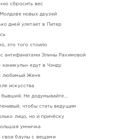
чно сбросить вес
 Молдове новых друзей
ко дней улетает в Питер
сь
о, это того стоило
 с антифанатами Элины Рахимовой
 каникулы» едут в Чэнду
я любимый Женя
оле искусства
 бывший. Не додумывайте...
ленивый, чтобы стать ведущим
лько лицо, но и причёску
большая умничка
 свои баулы с вещами