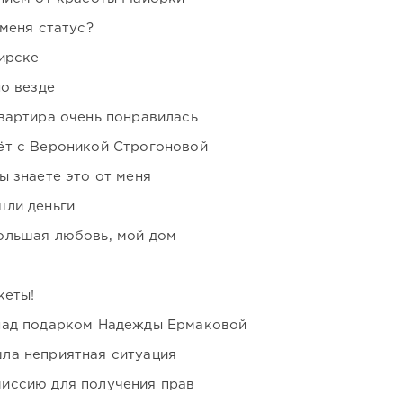
 меня статус?
ирске
но везде
вартира очень понравилась
ёт с Вероникой Строгоновой
ы знаете это от меня
шли деньги
ольшая любовь, мой дом
кеты!
над подарком Надежды Ермаковой
ла неприятная ситуация
иссию для получения прав