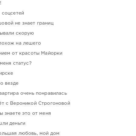
!
 соцсетей
овой не знает границ
зывали скорую
похож на лешего
нием от красоты Майорки
 меня статус?
ирске
но везде
вартира очень понравилась
ёт с Вероникой Строгоновой
ы знаете это от меня
шли деньги
ольшая любовь, мой дом