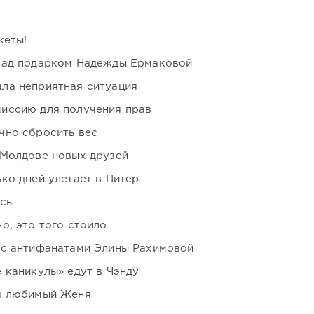
кеты!
над подарком Надежды Ермаковой
ла неприятная ситуация
иссию для получения прав
чно сбросить вес
 Молдове новых друзей
ко дней улетает в Питер
сь
о, это того стоило
 с антифанатами Элины Рахимовой
 каникулы» едут в Чэнду
я любимый Женя