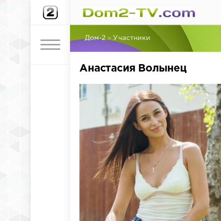
Дом-2
»
Участники
Анастасия Волынец