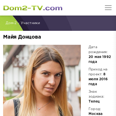
Дом-2
»
Участники
Майя Донцова
Дата
рождения:
20 мая 1992
года
Приход на
проект:
8
июля 2016
года
Знак
зодиака:
Телец
Город:
Москва