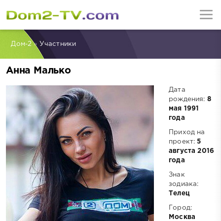
Дом-2
»
Участники
Анна Малько
Дата
рождения:
8
мая 1991
года
Приход на
проект:
5
августа 2016
года
Знак
зодиака:
Телец
Город:
Москва