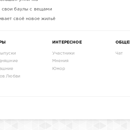
 свои баулы с вещами
вает своё новое жильё
РЫ
ИНТЕРЕСНОЕ
ОБЩЕ
выпуски
Участники
Чат
дняшние
Мнения
ашние
Юмор
ов Любви