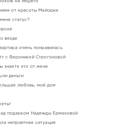
похож на лешего
нием от красоты Майорки
 меня статус?
ирске
но везде
вартира очень понравилась
ёт с Вероникой Строгоновой
ы знаете это от меня
шли деньги
ольшая любовь, мой дом
кеты!
над подарком Надежды Ермаковой
ла неприятная ситуация