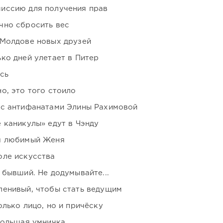
иссию для получения прав
чно сбросить вес
 Молдове новых друзей
ко дней улетает в Питер
сь
о, это того стоило
 с антифанатами Элины Рахимовой
 каникулы» едут в Чэнду
я любимый Женя
оле искусства
 бывший. Не додумывайте...
ленивый, чтобы стать ведущим
лько лицо, но и причёску
большая умничка