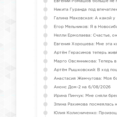
Евгений Ромашов больше не 
Никита Гуранда под впечатле
Галина Маковская: А какой у
Егор Мельников: Я в Новосиб
Нелли Ермолаева: Счастье, о
Евгения Хорошева: Мне эта к
Артём Герасимов теперь жив
Марго Овсянникова: Теперь в
Артём Рышковский: В ход по
Анастасия Жемчугова: Моя б
Анонс Дом-2 на 6/08/2026
Ирина Пинчук: Мне сняли бре
Элина Рахимова посмеялась 
Юлия Колисниченко: Произош