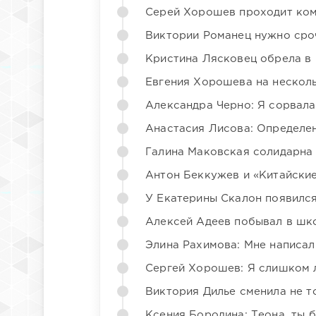
Серей Хорошев проходит ком
Виктории Романец нужно сро
Кристина Лясковец обрела в
Евгения Хорошева на несколь
Александра Черно: Я сорвала
Анастасия Лисова: Определен
Галина Маковская солидарна
Антон Беккужев и «Китайские
У Екатерины Скалон появилс
Алексей Адеев побывал в шк
Элина Рахимова: Мне написал
Сергей Хорошев: Я слишком 
Виктория Дилье сменила не то
Ксения Бородина: Теона, ты 