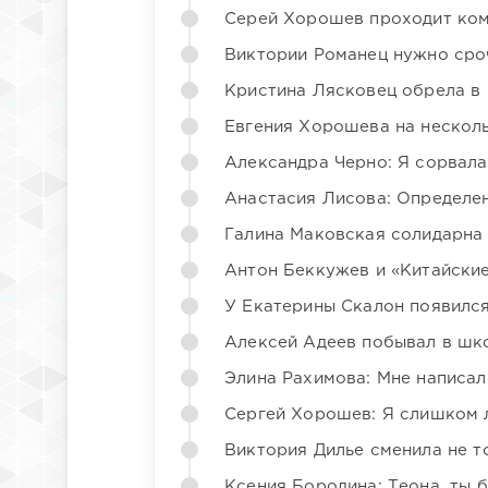
Серей Хорошев проходит ком
Виктории Романец нужно сро
Кристина Лясковец обрела в
Евгения Хорошева на несколь
Александра Черно: Я сорвала
Анастасия Лисова: Определен
Галина Маковская солидарна
Антон Беккужев и «Китайские
У Екатерины Скалон появилс
Алексей Адеев побывал в шк
Элина Рахимова: Мне написал
Сергей Хорошев: Я слишком 
Виктория Дилье сменила не то
Ксения Бородина: Теона, ты 