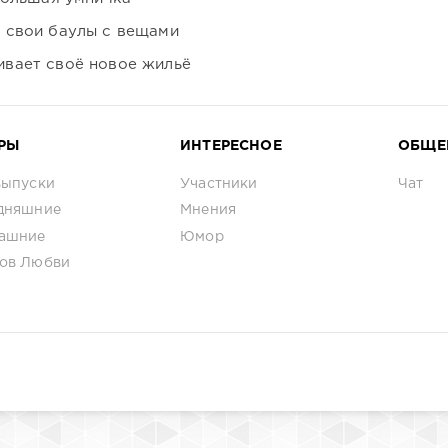
 свои баулы с вещами
вает своё новое жильё
РЫ
ИНТЕРЕСНОЕ
ОБЩЕ
выпуски
Участники
Чат
дняшние
Мнения
ашние
Юмор
ов Любви