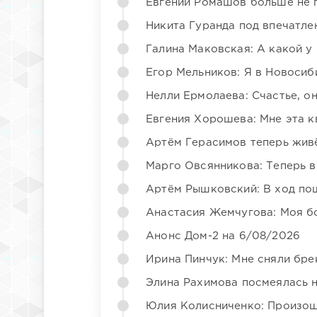
Евгений Ромашов больше не 
Никита Гуранда под впечатле
Галина Маковская: А какой у
Егор Мельников: Я в Новосиб
Нелли Ермолаева: Счастье, о
Евгения Хорошева: Мне эта к
Артём Герасимов теперь жив
Марго Овсянникова: Теперь в
Артём Рышковский: В ход по
Анастасия Жемчугова: Моя б
Анонс Дом-2 на 6/08/2026
Ирина Пинчук: Мне сняли бре
Элина Рахимова посмеялась 
Юлия Колисниченко: Произош