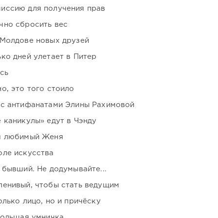
иссию для получения прав
чно сбросить вес
 Молдове новых друзей
ко дней улетает в Питер
сь
о, это того стоило
 с антифанатами Элины Рахимовой
 каникулы» едут в Чэнду
я любимый Женя
оле искусства
 бывший. Не додумывайте...
ленивый, чтобы стать ведущим
лько лицо, но и причёску
большая умничка