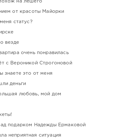
похож на лешего
нием от красоты Майорки
 меня статус?
ирске
но везде
вартира очень понравилась
ёт с Вероникой Строгоновой
ы знаете это от меня
шли деньги
ольшая любовь, мой дом
кеты!
над подарком Надежды Ермаковой
ла неприятная ситуация