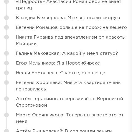
«Щедрость» Анастасии Ромашовой не знает
границ
Клавдия Безверхова: Мне вызывали скорую
Евгений Ромашов больше не похож на лешего
Никита Гуранда под впечатлением от красоты
Майорки
Галина Маковская: А какой у меня статус?
Егор Мельников: Я в Новосибирске
Нелли Ермолаева: Счастье, оно везде
Евгения Хорошева: Мне эта квартира очень
понравилась
Артём Герасимов теперь живёт с Вероникой
Строгоновой
Марго Овсянникова: Теперь вы знаете это от
меня
Артём Рышковский: В ход пошли деньги