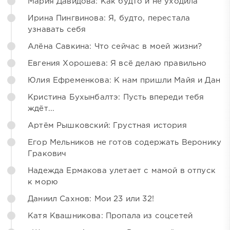
Мария Давидова: Как будто и не уходила
Ирина Пингвинова: Я, будто, перестала
узнавать себя
Алёна Савкина: Что сейчас в моей жизни?
Евгения Хорошева: Я всё делаю правильно
Юлия Ефременкова: К нам пришли Майя и Дан
Кристина Бухынбалтэ: Пусть впереди тебя
ждёт...
Артём Рышковский: Грустная история
Егор Мельников не готов содержать Веронику
Гракович
Надежда Ермакова улетает с мамой в отпуск
к морю
Даниил Сахнов: Мои 23 или 32!
Катя Квашникова: Пропала из соцсетей