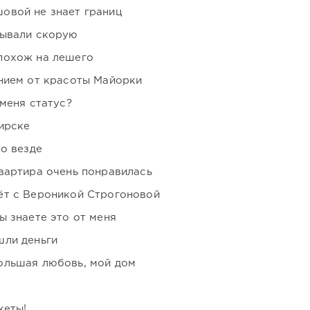
овой не знает границ
зывали скорую
похож на лешего
нием от красоты Майорки
 меня статус?
ирске
но везде
вартира очень понравилась
ёт с Вероникой Строгоновой
ы знаете это от меня
шли деньги
ольшая любовь, мой дом
кеты!