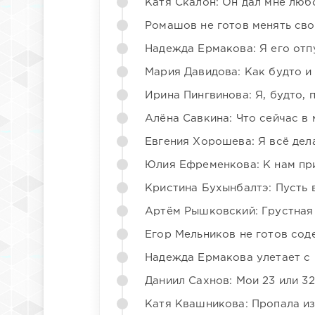
Катя Скалон: Он дал мне люб
Ромашов не готов менять св
Надежда Ермакова: Я его отп
Мария Давидова: Как будто и
Ирина Пингвинова: Я, будто, 
Алёна Савкина: Что сейчас в
Евгения Хорошева: Я всё дел
Юлия Ефременкова: К нам пр
Кристина Бухынбалтэ: Пусть в
Артём Рышковский: Грустная
Егор Мельников не готов со
Надежда Ермакова улетает с 
Даниил Сахнов: Мои 23 или 32
Катя Квашникова: Пропала из