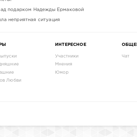
над подарком Надежды Ермаковой
ла неприятная ситуация
РЫ
ИНТЕРЕСНОЕ
ОБЩЕ
выпуски
Участники
Чат
дняшние
Мнения
ашние
Юмор
ов Любви