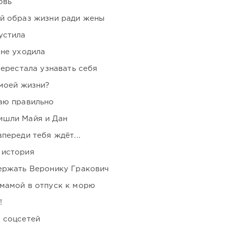
овь
ой образ жизни ради жены
устила
 не уходила
перестала узнавать себя
 моей жизни?
аю правильно
ишли Майя и Дан
переди тебя ждёт...
 история
держать Веронику Гракович
мамой в отпуск к морю
!
 соцсетей