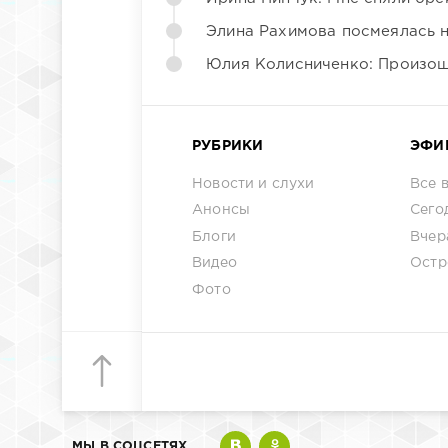
Элина Рахимова посмеялась 
Юлия Колисниченко: Произош
РУБРИКИ
ЭФИ
Новости и слухи
Все 
Анонсы
Сего
Блоги
Вчер
Видео
Остр
Фото
МЫ В СОЦСЕТЯХ