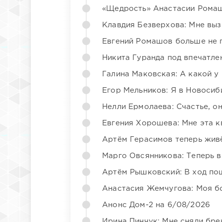
«Щедрость» Анастасии Ромаш
Клавдия Безверхова: Мне вы
Евгений Ромашов больше не 
Никита Гуранда под впечатле
Галина Маковская: А какой у
Егор Мельников: Я в Новосиб
Нелли Ермолаева: Счастье, о
Евгения Хорошева: Мне эта к
Артём Герасимов теперь жив
Марго Овсянникова: Теперь в
Артём Рышковский: В ход по
Анастасия Жемчугова: Моя б
Анонс Дом-2 на 6/08/2026
Ирина Пинчук: Мне сняли бре