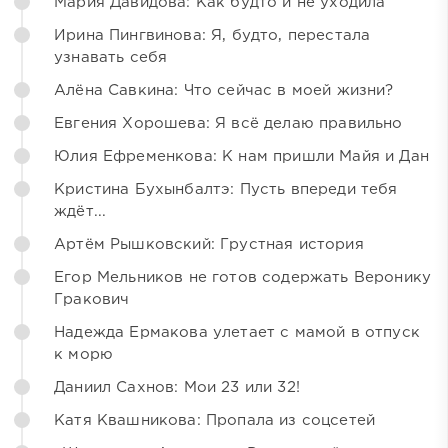
Мария Давидова: Как будто и не уходила
Ирина Пингвинова: Я, будто, перестала
узнавать себя
Алёна Савкина: Что сейчас в моей жизни?
Евгения Хорошева: Я всё делаю правильно
Юлия Ефременкова: К нам пришли Майя и Дан
Кристина Бухынбалтэ: Пусть впереди тебя
ждёт...
Артём Рышковский: Грустная история
Егор Мельников не готов содержать Веронику
Гракович
Надежда Ермакова улетает с мамой в отпуск
к морю
Даниил Сахнов: Мои 23 или 32!
Катя Квашникова: Пропала из соцсетей