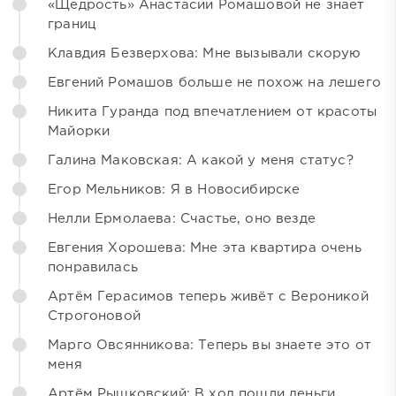
«Щедрость» Анастасии Ромашовой не знает
границ
Клавдия Безверхова: Мне вызывали скорую
Евгений Ромашов больше не похож на лешего
Никита Гуранда под впечатлением от красоты
Майорки
Галина Маковская: А какой у меня статус?
Егор Мельников: Я в Новосибирске
Нелли Ермолаева: Счастье, оно везде
Евгения Хорошева: Мне эта квартира очень
понравилась
Артём Герасимов теперь живёт с Вероникой
Строгоновой
Марго Овсянникова: Теперь вы знаете это от
меня
Артём Рышковский: В ход пошли деньги