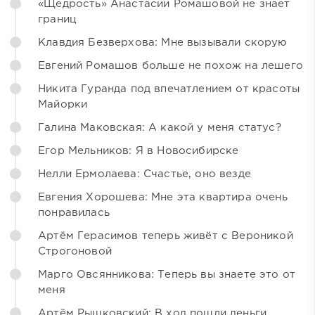
«Щедрость» Анастасии Ромашовой не знает
границ
Клавдия Безверхова: Мне вызывали скорую
Евгений Ромашов больше не похож на лешего
Никита Гуранда под впечатлением от красоты
Майорки
Галина Маковская: А какой у меня статус?
Егор Мельников: Я в Новосибирске
Нелли Ермолаева: Счастье, оно везде
Евгения Хорошева: Мне эта квартира очень
понравилась
Артём Герасимов теперь живёт с Вероникой
Строгоновой
Марго Овсянникова: Теперь вы знаете это от
меня
Артём Рышковский: В ход пошли деньги