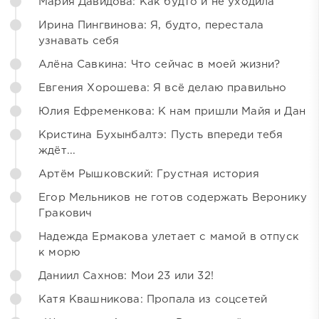
Мария Давидова: Как будто и не уходила
Ирина Пингвинова: Я, будто, перестала
узнавать себя
Алёна Савкина: Что сейчас в моей жизни?
Евгения Хорошева: Я всё делаю правильно
Юлия Ефременкова: К нам пришли Майя и Дан
Кристина Бухынбалтэ: Пусть впереди тебя
ждёт...
Артём Рышковский: Грустная история
Егор Мельников не готов содержать Веронику
Гракович
Надежда Ермакова улетает с мамой в отпуск
к морю
Даниил Сахнов: Мои 23 или 32!
Катя Квашникова: Пропала из соцсетей