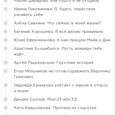
Мария Давидова: Как будто и не уходила
Ирина Пингвинова: Я, будто, перестала
узнавать себя
Алёна Савкина: Что сейчас в моей жизни?
Евгения Хорошева: Я всё делаю правильно
Юлия Ефременкова: К нам пришли Майя и Дан
Кристина Бухынбалтэ: Пусть впереди тебя
ждёт...
Артём Рышковский: Грустная история
Егор Мельников не готов содержать Веронику
Гракович
Надежда Ермакова улетает с мамой в отпуск
к морю
Даниил Сахнов: Мои 23 или 32!
Катя Квашникова: Пропала из соцсетей