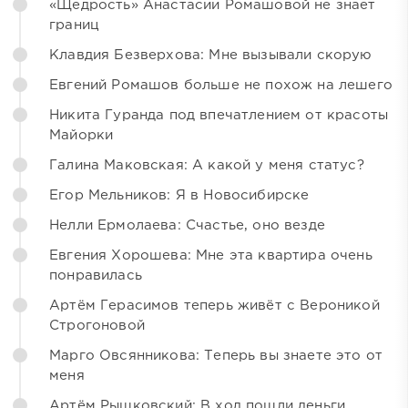
«Щедрость» Анастасии Ромашовой не знает
границ
Клавдия Безверхова: Мне вызывали скорую
Евгений Ромашов больше не похож на лешего
Никита Гуранда под впечатлением от красоты
Майорки
Галина Маковская: А какой у меня статус?
Егор Мельников: Я в Новосибирске
Нелли Ермолаева: Счастье, оно везде
Евгения Хорошева: Мне эта квартира очень
понравилась
Артём Герасимов теперь живёт с Вероникой
Строгоновой
Марго Овсянникова: Теперь вы знаете это от
меня
Артём Рышковский: В ход пошли деньги