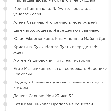
Мария Давидова: Как будто и не уходила
Ирина Пингвинова: Я, будто, перестала
узнавать себя
Алёна Савкина: Что сейчас в моей жизни?
Евгения Хорошева: Я всё делаю правильно
Юлия Ефременкова: К нам пришли Майя и Дан
Кристина Бухынбалтэ: Пусть впереди тебя
ждёт...
Артём Рышковский: Грустная история
Егор Мельников не готов содержать Веронику
Гракович
Надежда Ермакова улетает с мамой в отпуск
к морю
Даниил Сахнов: Мои 23 или 32!
Катя Квашникова: Пропала из соцсетей