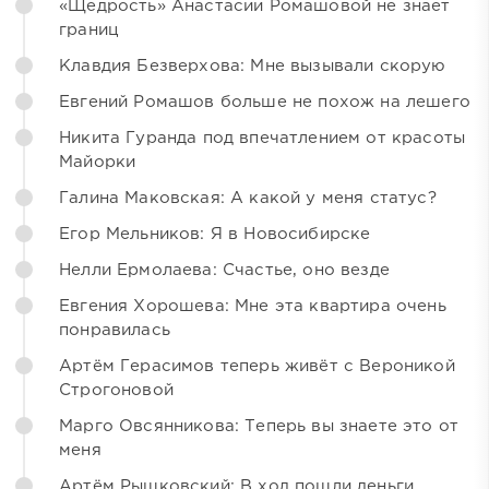
«Щедрость» Анастасии Ромашовой не знает
границ
Клавдия Безверхова: Мне вызывали скорую
Евгений Ромашов больше не похож на лешего
Никита Гуранда под впечатлением от красоты
Майорки
Галина Маковская: А какой у меня статус?
Егор Мельников: Я в Новосибирске
Нелли Ермолаева: Счастье, оно везде
Евгения Хорошева: Мне эта квартира очень
понравилась
Артём Герасимов теперь живёт с Вероникой
Строгоновой
Марго Овсянникова: Теперь вы знаете это от
меня
Артём Рышковский: В ход пошли деньги