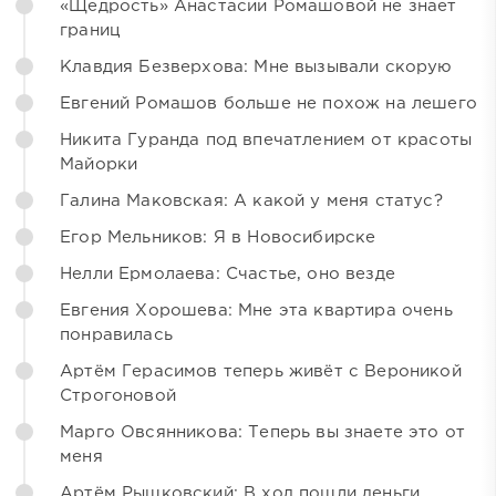
«Щедрость» Анастасии Ромашовой не знает
границ
Клавдия Безверхова: Мне вызывали скорую
Евгений Ромашов больше не похож на лешего
Никита Гуранда под впечатлением от красоты
Майорки
Галина Маковская: А какой у меня статус?
Егор Мельников: Я в Новосибирске
Нелли Ермолаева: Счастье, оно везде
Евгения Хорошева: Мне эта квартира очень
понравилась
Артём Герасимов теперь живёт с Вероникой
Строгоновой
Марго Овсянникова: Теперь вы знаете это от
меня
Артём Рышковский: В ход пошли деньги