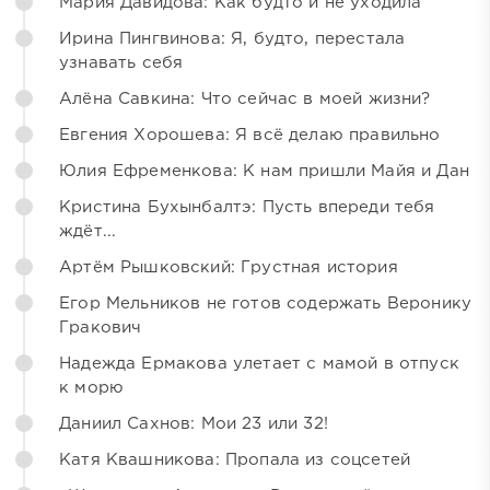
Мария Давидова: Как будто и не уходила
Ирина Пингвинова: Я, будто, перестала
узнавать себя
Алёна Савкина: Что сейчас в моей жизни?
Евгения Хорошева: Я всё делаю правильно
Юлия Ефременкова: К нам пришли Майя и Дан
Кристина Бухынбалтэ: Пусть впереди тебя
ждёт...
Артём Рышковский: Грустная история
Егор Мельников не готов содержать Веронику
Гракович
Надежда Ермакова улетает с мамой в отпуск
к морю
Даниил Сахнов: Мои 23 или 32!
Катя Квашникова: Пропала из соцсетей