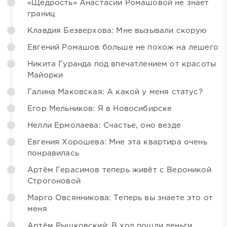
«Щедрость» Анастасии Ромашовой не знает
границ
Клавдия Безверхова: Мне вызывали скорую
Евгений Ромашов больше не похож на лешего
Никита Гуранда под впечатлением от красоты
Майорки
Галина Маковская: А какой у меня статус?
Егор Мельников: Я в Новосибирске
Нелли Ермолаева: Счастье, оно везде
Евгения Хорошева: Мне эта квартира очень
понравилась
Артём Герасимов теперь живёт с Вероникой
Строгоновой
Марго Овсянникова: Теперь вы знаете это от
меня
Артём Рышковский: В ход пошли деньги