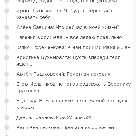
Мария Давидова: Как будто и не уходила
Ирина Пингвинова: Я, будто, перестала
узнавать себя
Алёна Савкина: Что сейчас в моей жизни?
Евгения Хорошева: Я всё делаю правильно
Юлия Ефременкова: К нам пришли Майя и Дан
Кристина Бухынбалтэ: Пусть впереди тебя
ждёт...
Артём Рышковский: Грустная история
Егор Мельников не готов содержать Веронику
Гракович
Надежда Ермакова улетает с мамой в отпуск
к морю
Даниил Сахнов: Мои 23 или 32!
Катя Квашникова: Пропала из соцсетей