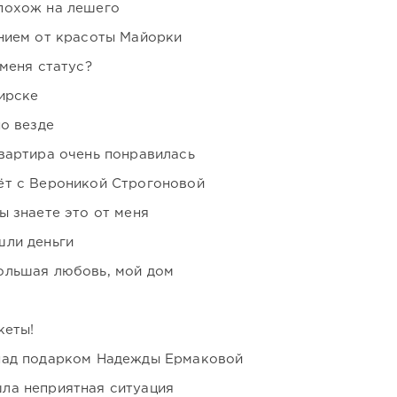
похож на лешего
нием от красоты Майорки
 меня статус?
ирске
но везде
вартира очень понравилась
ёт с Вероникой Строгоновой
ы знаете это от меня
шли деньги
ольшая любовь, мой дом
кеты!
над подарком Надежды Ермаковой
ла неприятная ситуация