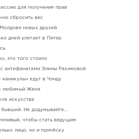
иссию для получения прав
чно сбросить вес
 Молдове новых друзей
ко дней улетает в Питер
сь
о, это того стоило
 с антифанатами Элины Рахимовой
 каникулы» едут в Чэнду
я любимый Женя
оле искусства
 бывший. Не додумывайте...
ленивый, чтобы стать ведущим
лько лицо, но и причёску