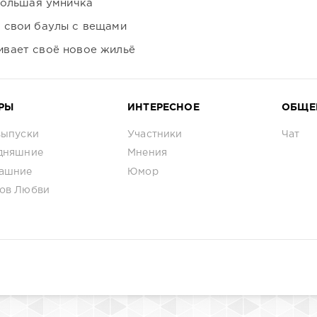
большая умничка
 свои баулы с вещами
вает своё новое жильё
РЫ
ИНТЕРЕСНОЕ
ОБЩЕ
выпуски
Участники
Чат
дняшние
Мнения
ашние
Юмор
ов Любви