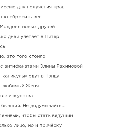
иссию для получения прав
чно сбросить вес
 Молдове новых друзей
ко дней улетает в Питер
сь
о, это того стоило
 с антифанатами Элины Рахимовой
 каникулы» едут в Чэнду
я любимый Женя
оле искусства
 бывший. Не додумывайте...
ленивый, чтобы стать ведущим
лько лицо, но и причёску