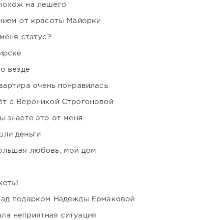
похож на лешего
нием от красоты Майорки
 меня статус?
ирске
но везде
вартира очень понравилась
ёт с Вероникой Строгоновой
ы знаете это от меня
шли деньги
ольшая любовь, мой дом
кеты!
над подарком Надежды Ермаковой
ла неприятная ситуация