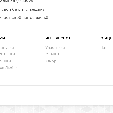
большая умничка
 свои баулы с вещами
вает своё новое жильё
РЫ
ИНТЕРЕСНОЕ
ОБЩЕ
выпуски
Участники
Чат
дняшние
Мнения
ашние
Юмор
ов Любви