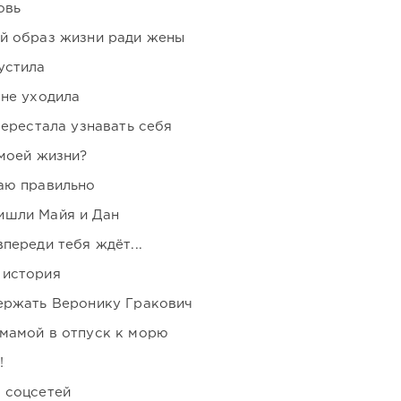
овь
ой образ жизни ради жены
устила
 не уходила
перестала узнавать себя
 моей жизни?
аю правильно
ишли Майя и Дан
переди тебя ждёт...
 история
держать Веронику Гракович
мамой в отпуск к морю
!
 соцсетей