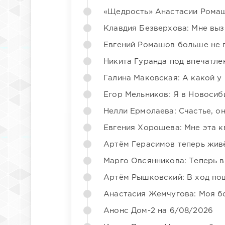
«Щедрость» Анастасии Ромаш
Клавдия Безверхова: Мне вы
Евгений Ромашов больше не 
Никита Гуранда под впечатле
Галина Маковская: А какой у
Егор Мельников: Я в Новосиб
Нелли Ермолаева: Счастье, о
Евгения Хорошева: Мне эта к
Артём Герасимов теперь жив
Марго Овсянникова: Теперь в
Артём Рышковский: В ход по
Анастасия Жемчугова: Моя б
Анонс Дом-2 на 6/08/2026