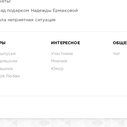
кеты!
над подарком Надежды Ермаковой
ла неприятная ситуация
РЫ
ИНТЕРЕСНОЕ
ОБЩЕ
выпуски
Участники
Чат
дняшние
Мнения
ашние
Юмор
ов Любви