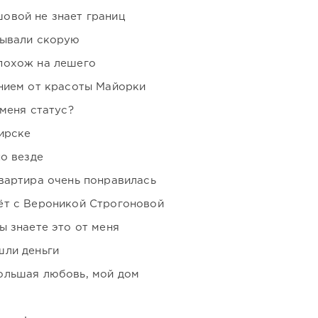
овой не знает границ
зывали скорую
похож на лешего
нием от красоты Майорки
 меня статус?
ирске
но везде
вартира очень понравилась
ёт с Вероникой Строгоновой
ы знаете это от меня
шли деньги
ольшая любовь, мой дом