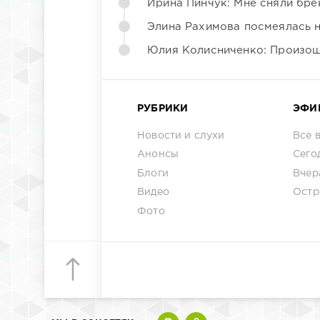
Ирина Пинчук: Мне сняли бре
Элина Рахимова посмеялась 
Юлия Колисниченко: Произош
РУБРИКИ
ЭФИ
Новости и слухи
Все 
Анонсы
Сего
Блоги
Вчер
Видео
Остр
Фото