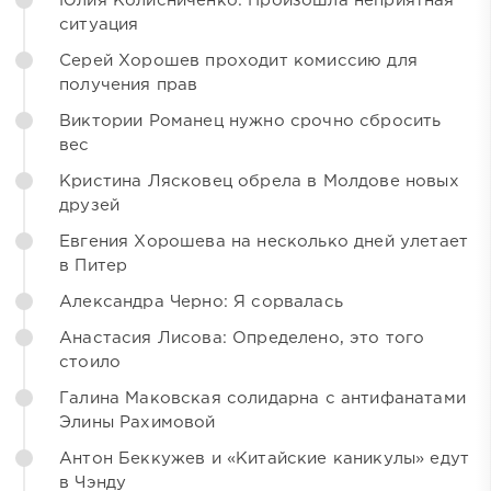
Юлия Колисниченко: Произошла неприятная
ситуация
Серей Хорошев проходит комиссию для
получения прав
Виктории Романец нужно срочно сбросить
вес
Кристина Лясковец обрела в Молдове новых
друзей
Евгения Хорошева на несколько дней улетает
в Питер
Александра Черно: Я сорвалась
Анастасия Лисова: Определено, это того
стоило
Галина Маковская солидарна с антифанатами
Элины Рахимовой
Антон Беккужев и «Китайские каникулы» едут
в Чэнду