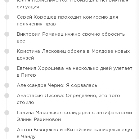
Юлия Колисниченко: Произошла неприятная
ситуация
Серей Хорошев проходит комиссию для
получения прав
Виктории Романец нужно срочно сбросить
вес
Кристина Лясковец обрела в Молдове новых
друзей
Евгения Хорошева на несколько дней улетает
в Питер
Александра Черно: Я сорвалась
Анастасия Лисова: Определено, это того
стоило
Галина Маковская солидарна с антифанатами
Элины Рахимовой
Антон Беккужев и «Китайские каникулы» едут
в Чэнду