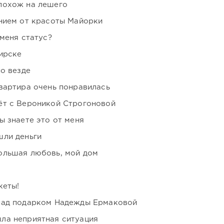
похож на лешего
нием от красоты Майорки
 меня статус?
ирске
но везде
вартира очень понравилась
ёт с Вероникой Строгоновой
ы знаете это от меня
шли деньги
ольшая любовь, мой дом
кеты!
над подарком Надежды Ермаковой
ла неприятная ситуация