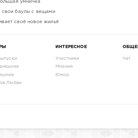
большая умничка
 свои баулы с вещами
вает своё новое жильё
РЫ
ИНТЕРЕСНОЕ
ОБЩЕ
выпуски
Участники
Чат
дняшние
Мнения
ашние
Юмор
ов Любви