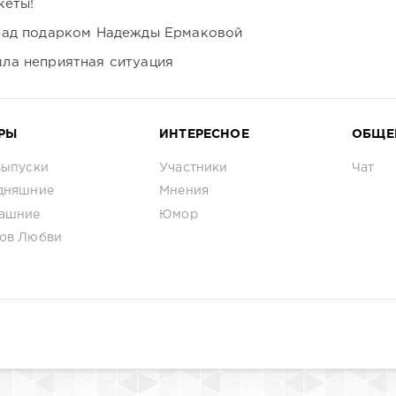
кеты!
над подарком Надежды Ермаковой
ла неприятная ситуация
РЫ
ИНТЕРЕСНОЕ
ОБЩЕ
выпуски
Участники
Чат
дняшние
Мнения
ашние
Юмор
ов Любви