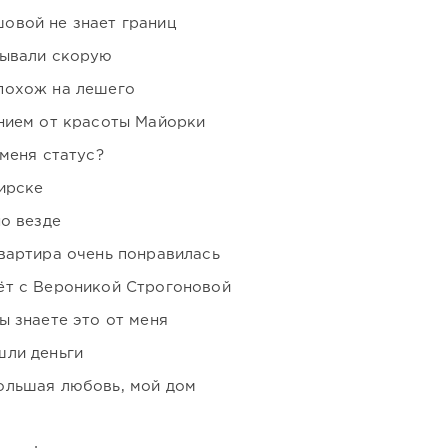
овой не знает границ
зывали скорую
похож на лешего
нием от красоты Майорки
 меня статус?
ирске
но везде
вартира очень понравилась
ёт с Вероникой Строгоновой
ы знаете это от меня
шли деньги
ольшая любовь, мой дом