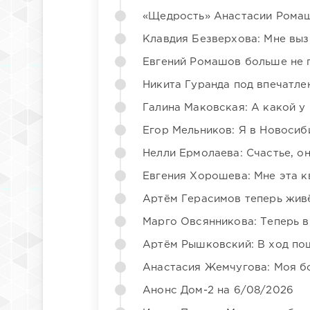
«Щедрость» Анастасии Ромаш
Клавдия Безверхова: Мне вы
Евгений Ромашов больше не 
Никита Гуранда под впечатле
Галина Маковская: А какой у
Егор Мельников: Я в Новосиб
Нелли Ермолаева: Счастье, о
Евгения Хорошева: Мне эта к
Артём Герасимов теперь жив
Марго Овсянникова: Теперь в
Артём Рышковский: В ход по
Анастасия Жемчугова: Моя б
Анонс Дом-2 на 6/08/2026