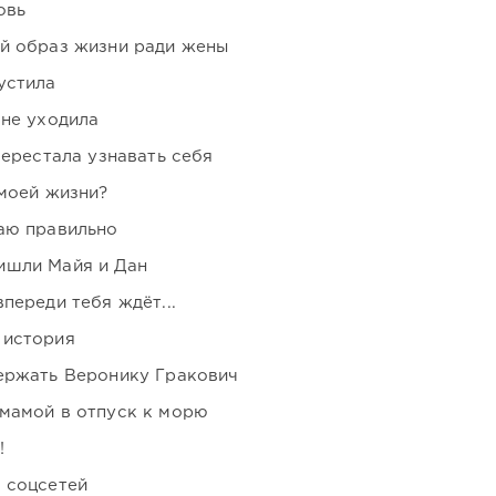
овь
ой образ жизни ради жены
устила
 не уходила
перестала узнавать себя
 моей жизни?
аю правильно
ишли Майя и Дан
переди тебя ждёт...
 история
держать Веронику Гракович
мамой в отпуск к морю
!
 соцсетей