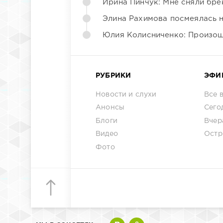
Ирина Пинчук: Мне сняли бре
Элина Рахимова посмеялась 
Юлия Колисниченко: Произош
РУБРИКИ
ЭФИ
Новости и слухи
Все 
Анонсы
Сего
Блоги
Вчер
Видео
Остр
Фото