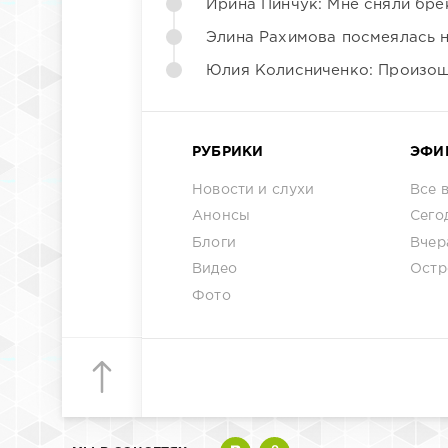
Ирина Пинчук: Мне сняли бре
Элина Рахимова посмеялась 
Юлия Колисниченко: Произош
РУБРИКИ
ЭФИ
Новости и слухи
Все 
Анонсы
Сего
Блоги
Вчер
Видео
Остр
Фото