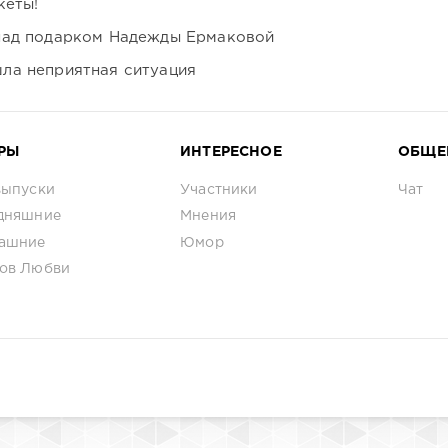
кеты!
над подарком Надежды Ермаковой
ла неприятная ситуация
РЫ
ИНТЕРЕСНОЕ
ОБЩЕ
выпуски
Участники
Чат
дняшние
Мнения
ашние
Юмор
ов Любви