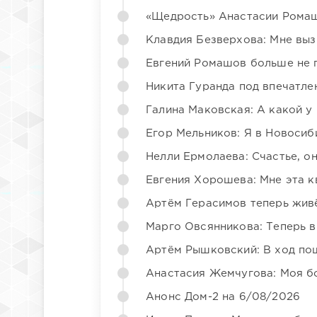
«Щедрость» Анастасии Ромаш
Клавдия Безверхова: Мне вы
Евгений Ромашов больше не 
Никита Гуранда под впечатле
Галина Маковская: А какой у
Егор Мельников: Я в Новосиб
Нелли Ермолаева: Счастье, о
Евгения Хорошева: Мне эта к
Артём Герасимов теперь жив
Марго Овсянникова: Теперь в
Артём Рышковский: В ход по
Анастасия Жемчугова: Моя б
Анонс Дом-2 на 6/08/2026