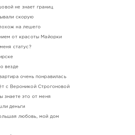
овой не знает границ
зывали скорую
похож на лешего
нием от красоты Майорки
 меня статус?
ирске
но везде
вартира очень понравилась
ёт с Вероникой Строгоновой
ы знаете это от меня
шли деньги
ольшая любовь, мой дом