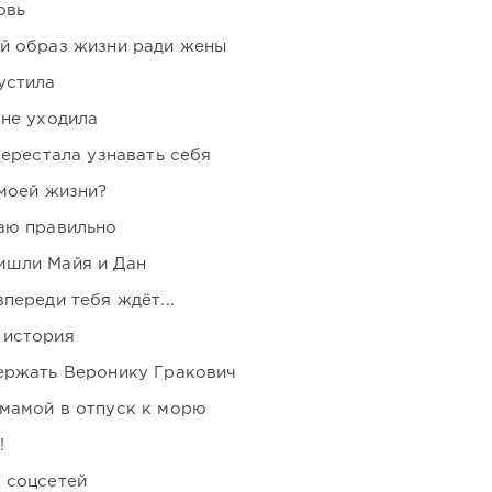
овь
ой образ жизни ради жены
устила
 не уходила
перестала узнавать себя
 моей жизни?
аю правильно
ишли Майя и Дан
переди тебя ждёт...
 история
держать Веронику Гракович
мамой в отпуск к морю
!
 соцсетей