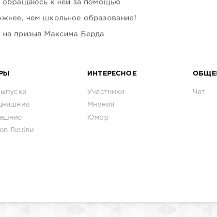
я обращаюсь к ней за помощью
ожнее, чем школьное образование!
ь на призыв Максима Берда
РЫ
ИНТЕРЕСНОЕ
ОБЩЕ
выпуски
Участники
Чат
дняшние
Мнения
ашние
Юмор
ов Любви