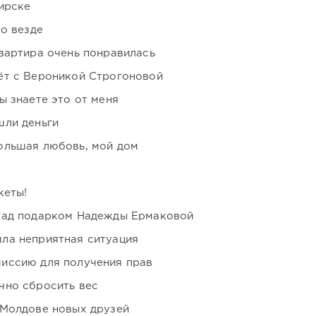
ирске
но везде
вартира очень понравилась
ёт с Вероникой Строгоновой
ы знаете это от меня
шли деньги
ольшая любовь, мой дом
кеты!
над подарком Надежды Ермаковой
ла неприятная ситуация
иссию для получения прав
чно сбросить вес
 Молдове новых друзей