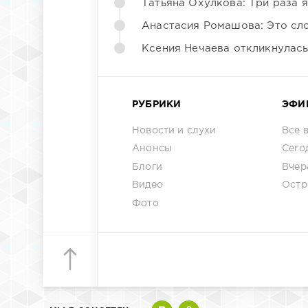
Татьяна Охулкова: Три раза 
Анастасия Ромашова: Это сл
Ксения Нечаева откликнулас
РУБРИКИ
ЭФИ
Новости и слухи
Все 
Анонсы
Сего
Блоги
Вчер
Видео
Остр
Фото