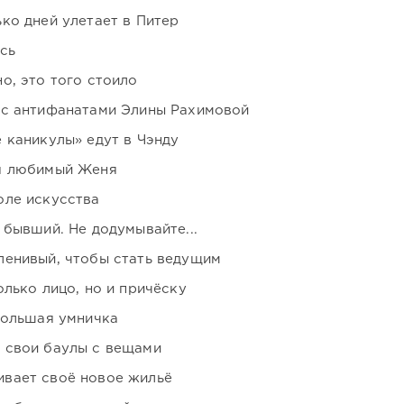
ко дней улетает в Питер
сь
о, это того стоило
 с антифанатами Элины Рахимовой
 каникулы» едут в Чэнду
я любимый Женя
оле искусства
 бывший. Не додумывайте...
ленивый, чтобы стать ведущим
лько лицо, но и причёску
большая умничка
 свои баулы с вещами
вает своё новое жильё