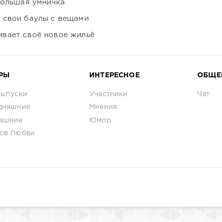
большая умничка
 свои баулы с вещами
вает своё новое жильё
РЫ
ИНТЕРЕСНОЕ
ОБЩЕ
выпуски
Участники
Чат
дняшние
Мнения
ашние
Юмор
ов Любви