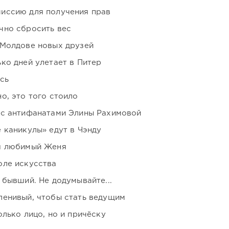
иссию для получения прав
чно сбросить вес
 Молдове новых друзей
ко дней улетает в Питер
сь
о, это того стоило
 с антифанатами Элины Рахимовой
 каникулы» едут в Чэнду
я любимый Женя
оле искусства
 бывший. Не додумывайте...
ленивый, чтобы стать ведущим
лько лицо, но и причёску