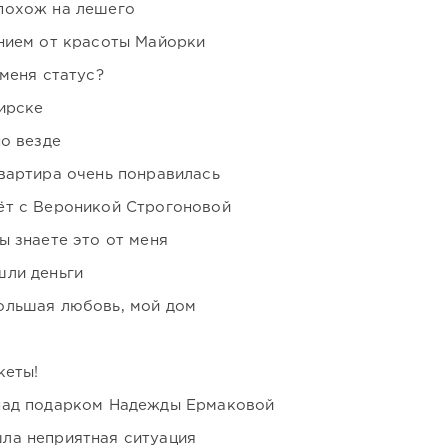
похож на лешего
нием от красоты Майорки
 меня статус?
ирске
но везде
вартира очень понравилась
ёт с Вероникой Строгоновой
ы знаете это от меня
шли деньги
ольшая любовь, мой дом
кеты!
над подарком Надежды Ермаковой
ла неприятная ситуация