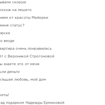
зывали скорую
похож на лешего
нием от красоты Майорки
 меня статус?
ирске
но везде
вартира очень понравилась
ёт с Вероникой Строгоновой
ы знаете это от меня
шли деньги
ольшая любовь, мой дом
кеты!
над подарком Надежды Ермаковой