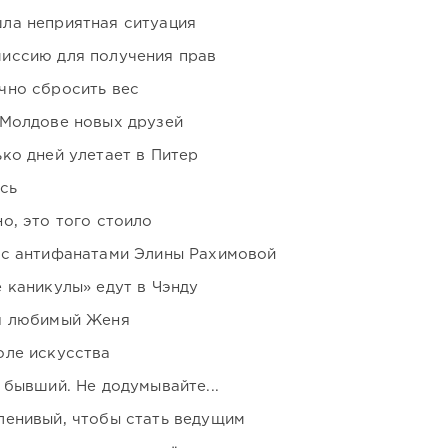
ла неприятная ситуация
иссию для получения прав
чно сбросить вес
 Молдове новых друзей
ко дней улетает в Питер
сь
о, это того стоило
 с антифанатами Элины Рахимовой
 каникулы» едут в Чэнду
я любимый Женя
оле искусства
 бывший. Не додумывайте...
ленивый, чтобы стать ведущим