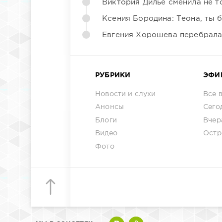
Виктория Дилье сменила не то
Ксения Бородина: Теона, ты 
Евгения Хорошева перебрала
РУБРИКИ
ЭФИ
Новости и слухи
Все 
Анонсы
Сего
Блоги
Вчер
Видео
Остр
Фото