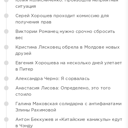
Юлия Колисниченко: Произошла неприятная
ситуация
Серей Хорошев проходит комиссию для
получения прав
Виктории Романец нужно срочно сбросить
вес
Кристина Лясковец обрела в Молдове новых
друзей
Евгения Хорошева на несколько дней улетает
в Питер
Александра Черно: Я сорвалась
Анастасия Лисова: Определено, это того
стоило
Галина Маковская солидарна с антифанатами
Элины Рахимовой
Антон Беккужев и «Китайские каникулы» едут
в Чэнду