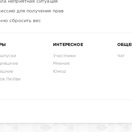
ла неприятная ситуация
иссию для получения прав
чно сбросить вес
РЫ
ИНТЕРЕСНОЕ
ОБЩЕ
выпуски
Участники
Чат
дняшние
Мнения
ашние
Юмор
ов Любви