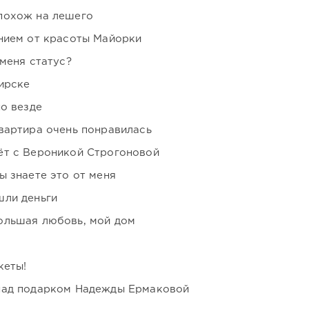
похож на лешего
нием от красоты Майорки
 меня статус?
ирске
но везде
вартира очень понравилась
ёт с Вероникой Строгоновой
ы знаете это от меня
шли деньги
ольшая любовь, мой дом
кеты!
над подарком Надежды Ермаковой