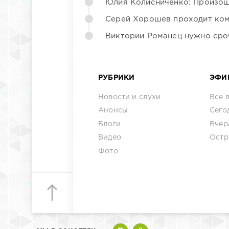
Юлия Колисниченко: Произош
Серей Хорошев проходит ком
Виктории Романец нужно сро
РУБРИКИ
ЭФИ
Новости и слухи
Все 
Анонсы
Сего
Блоги
Вчер
Видео
Остр
Фото