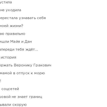
устила
 не уходила
перестала узнавать себя
 моей жизни?
аю правильно
ишли Майя и Дан
переди тебя ждёт...
 история
держать Веронику Гракович
мамой в отпуск к морю
!
 соцсетей
овой не знает границ
зывали скорую