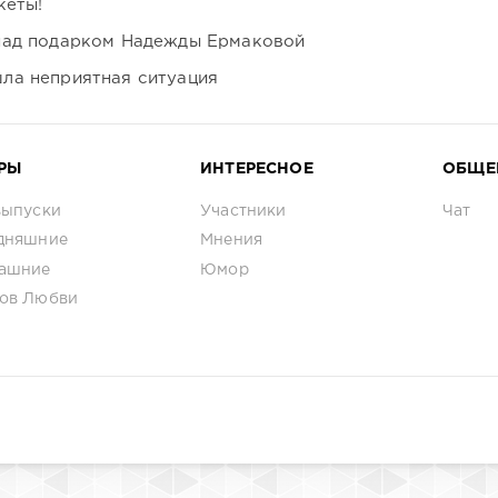
кеты!
над подарком Надежды Ермаковой
ла неприятная ситуация
РЫ
ИНТЕРЕСНОЕ
ОБЩЕ
выпуски
Участники
Чат
дняшние
Мнения
ашние
Юмор
ов Любви