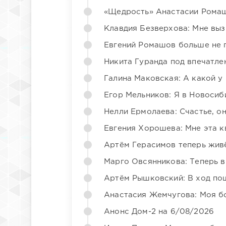
«Щедрость» Анастасии Ромаш
Клавдия Безверхова: Мне вы
Евгений Ромашов больше не 
Никита Гуранда под впечатле
Галина Маковская: А какой у
Егор Мельников: Я в Новосиб
Нелли Ермолаева: Счастье, о
Евгения Хорошева: Мне эта к
Артём Герасимов теперь жив
Марго Овсянникова: Теперь в
Артём Рышковский: В ход по
Анастасия Жемчугова: Моя б
Анонс Дом-2 на 6/08/2026