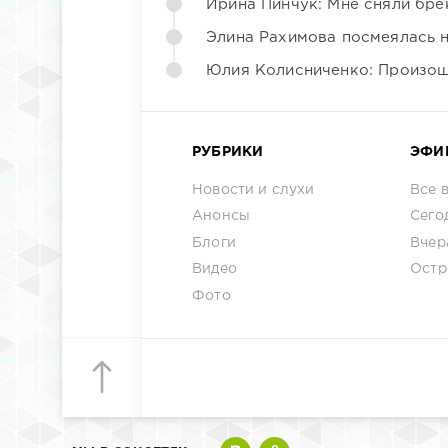
Ирина Пинчук: Мне сняли бре
Элина Рахимова посмеялась 
Юлия Колисниченко: Произош
РУБРИКИ
ЭФИ
Новости и слухи
Все 
Анонсы
Сего
Блоги
Вчер
Видео
Остр
Фото