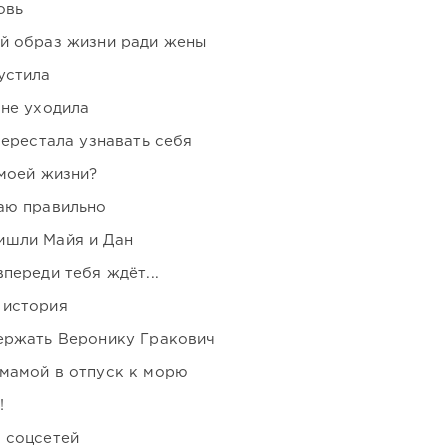
овь
ой образ жизни ради жены
устила
 не уходила
перестала узнавать себя
 моей жизни?
аю правильно
ишли Майя и Дан
переди тебя ждёт...
 история
держать Веронику Гракович
мамой в отпуск к морю
!
 соцсетей