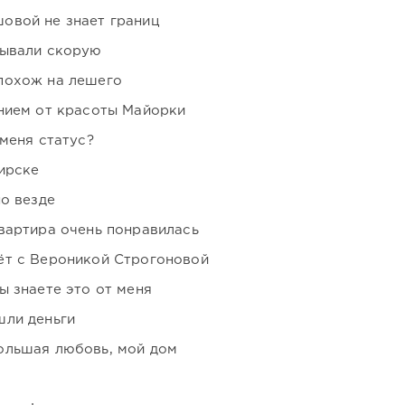
овой не знает границ
зывали скорую
похож на лешего
нием от красоты Майорки
 меня статус?
ирске
но везде
вартира очень понравилась
ёт с Вероникой Строгоновой
ы знаете это от меня
шли деньги
ольшая любовь, мой дом