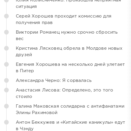
Юлия Колисниченко: Произошла неприятная
ситуация
Серей Хорошев проходит комиссию для
получения прав
Виктории Романец нужно срочно сбросить
вес
Кристина Лясковец обрела в Молдове новых
друзей
Евгения Хорошева на несколько дней улетает
в Питер
Александра Черно: Я сорвалась
Анастасия Лисова: Определено, это того
стоило
Галина Маковская солидарна с антифанатами
Элины Рахимовой
Антон Беккужев и «Китайские каникулы» едут
в Чэнду