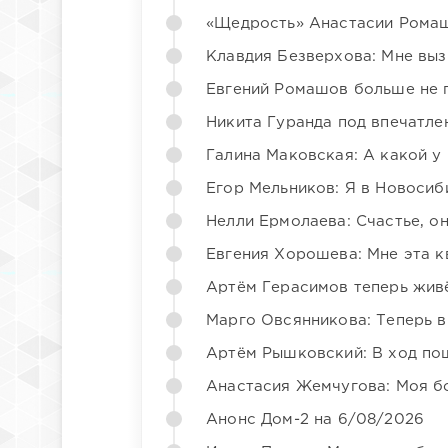
«Щедрость» Анастасии Ромаш
Клавдия Безверхова: Мне вы
Евгений Ромашов больше не 
Никита Гуранда под впечатле
Галина Маковская: А какой у
Егор Мельников: Я в Новосиб
Нелли Ермолаева: Счастье, о
Евгения Хорошева: Мне эта к
Артём Герасимов теперь жив
Марго Овсянникова: Теперь в
Артём Рышковский: В ход по
Анастасия Жемчугова: Моя б
Анонс Дом-2 на 6/08/2026