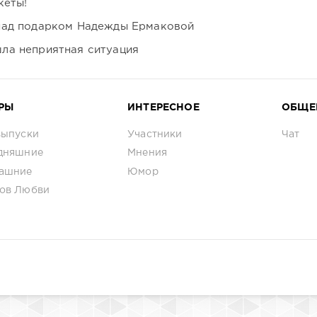
кеты!
над подарком Надежды Ермаковой
ла неприятная ситуация
РЫ
ИНТЕРЕСНОЕ
ОБЩЕ
выпуски
Участники
Чат
дняшние
Мнения
ашние
Юмор
ов Любви