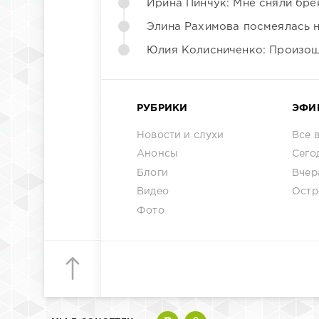
Ирина Пинчук: Мне сняли бре
Элина Рахимова посмеялась 
Юлия Колисниченко: Произош
РУБРИКИ
ЭФИ
Новости и слухи
Все 
Анонсы
Сего
Блоги
Вчер
Видео
Остр
Фото