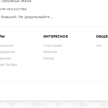
я любимый Женя
оле искусства
 бывший. Не додумывайте...
РЫ
ИНТЕРЕСНОЕ
ОБЩЕ
выпуски
Участники
Чат
дняшние
Мнения
ашние
Юмор
ов Любви