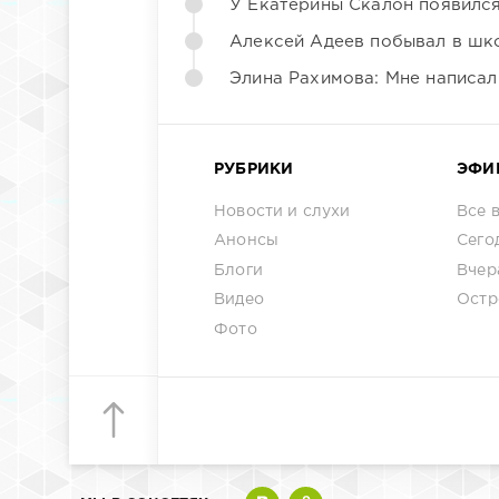
У Екатерины Скалон появилс
Алексей Адеев побывал в шк
Элина Рахимова: Мне написал
РУБРИКИ
ЭФИ
Новости и слухи
Все 
Анонсы
Сего
Блоги
Вчер
Видео
Остр
Фото