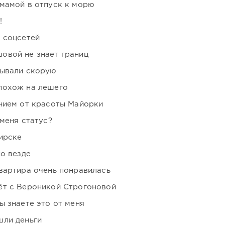
мамой в отпуск к морю
!
 соцсетей
овой не знает границ
зывали скорую
похож на лешего
нием от красоты Майорки
 меня статус?
ирске
но везде
вартира очень понравилась
ёт с Вероникой Строгоновой
ы знаете это от меня
шли деньги