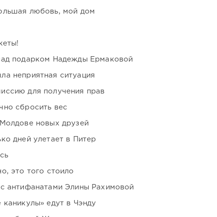
ольшая любовь, мой дом
кеты!
над подарком Надежды Ермаковой
ла неприятная ситуация
иссию для получения прав
чно сбросить вес
 Молдове новых друзей
ко дней улетает в Питер
сь
о, это того стоило
 с антифанатами Элины Рахимовой
 каникулы» едут в Чэнду