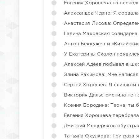
Евгения Хорошева на несколь
Александра Черно: Я сорвала
Анастасия Лисова: Определен
Галина Маковская солидарна
Антон Беккужев и «Китайские
У Екатерины Скалон появилс
Алексей Адеев побывал в шк
Элина Рахимова: Мне написал
Сергей Хорошев: Я слишком 
Виктория Дилье сменила не то
Ксения Бородина: Теона, ты 
Евгения Хорошева перебрала
Дмитрий Мещеряков обустраи
Татьяна Охулкова: Три раза 