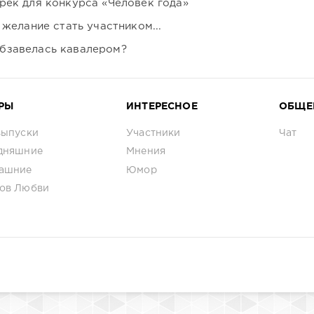
рек для конкурса «Человек года»
 желание стать участником...
бзавелась кавалером?
РЫ
ИНТЕРЕСНОЕ
ОБЩЕ
выпуски
Участники
Чат
дняшние
Мнения
ашние
Юмор
ов Любви