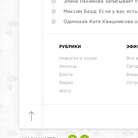
Элина Рахимова записывает т
Максим Берд: Если у вас есть
Одинокая Катя Квашникова о
РУБРИКИ
ЭФИ
Новости и слухи
Все 
Анонсы
Сего
Блоги
Вчер
Видео
Остр
Фото