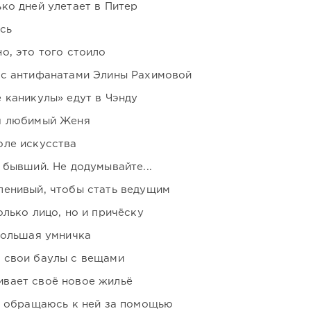
ко дней улетает в Питер
сь
о, это того стоило
 с антифанатами Элины Рахимовой
 каникулы» едут в Чэнду
я любимый Женя
оле искусства
 бывший. Не додумывайте...
ленивый, чтобы стать ведущим
лько лицо, но и причёску
большая умничка
 свои баулы с вещами
вает своё новое жильё
я обращаюсь к ней за помощью