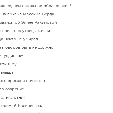
ожнее, чем школьное образование!
ь на призыв Максима Берда
озвался об Элине Рахимовой
м поиске спутницы жизни
 никто не умирал...
азговоров быть не должно
я уединения
лити-шоу
малыша
ого времени почти нет
ло озарение
о, это ранит
торимый Калининград!