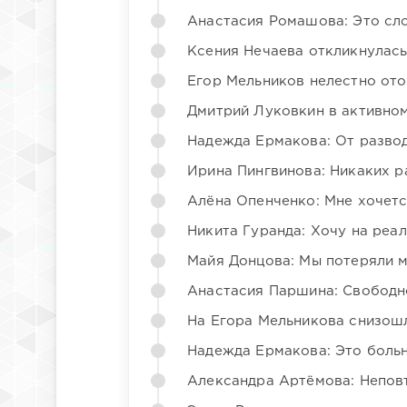
Анастасия Ромашова: Это сл
Ксения Нечаева откликнулас
Егор Мельников нелестно от
Дмитрий Луковкин в активно
Надежда Ермакова: От развода
Ирина Пингвинова: Никаких р
Алёна Опенченко: Мне хочетс
Никита Гуранда: Хочу на реа
Майя Донцова: Мы потеряли 
Анастасия Паршина: Свободн
На Егора Мельникова снизош
Надежда Ермакова: Это больн
Александра Артёмова: Непов