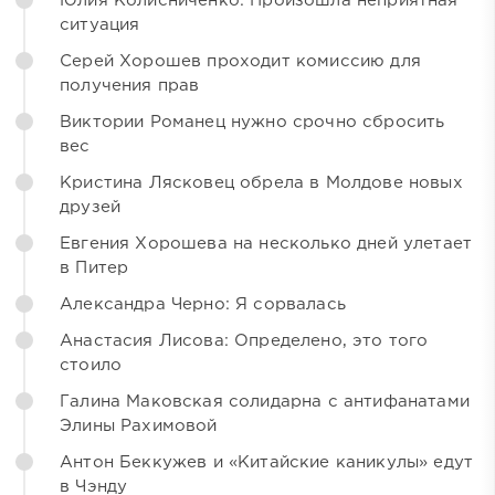
Юлия Колисниченко: Произошла неприятная
ситуация
Серей Хорошев проходит комиссию для
получения прав
Виктории Романец нужно срочно сбросить
вес
Кристина Лясковец обрела в Молдове новых
друзей
Евгения Хорошева на несколько дней улетает
в Питер
Александра Черно: Я сорвалась
Анастасия Лисова: Определено, это того
стоило
Галина Маковская солидарна с антифанатами
Элины Рахимовой
Антон Беккужев и «Китайские каникулы» едут
в Чэнду