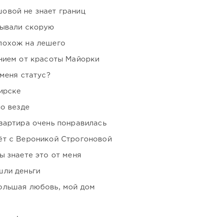
овой не знает границ
зывали скорую
похож на лешего
нием от красоты Майорки
 меня статус?
ирске
но везде
вартира очень понравилась
ёт с Вероникой Строгоновой
ы знаете это от меня
шли деньги
ольшая любовь, мой дом