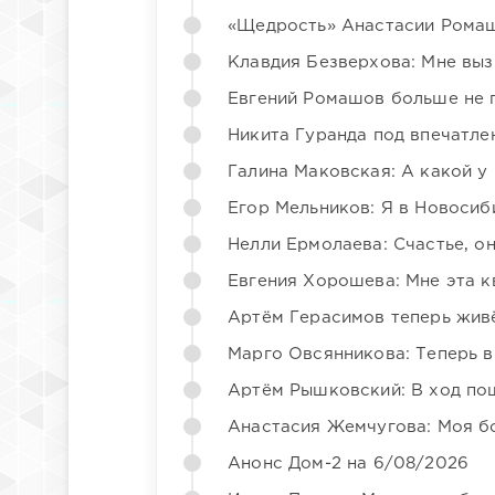
«Щедрость» Анастасии Ромаш
Клавдия Безверхова: Мне вы
Евгений Ромашов больше не 
Никита Гуранда под впечатле
Галина Маковская: А какой у
Егор Мельников: Я в Новосиб
Нелли Ермолаева: Счастье, о
Евгения Хорошева: Мне эта к
Артём Герасимов теперь жив
Марго Овсянникова: Теперь в
Артём Рышковский: В ход по
Анастасия Жемчугова: Моя б
Анонс Дом-2 на 6/08/2026