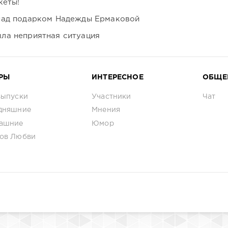
кеты!
над подарком Надежды Ермаковой
ла неприятная ситуация
РЫ
ИНТЕРЕСНОЕ
ОБЩЕ
выпуски
Участники
Чат
дняшние
Мнения
ашние
Юмор
ов Любви