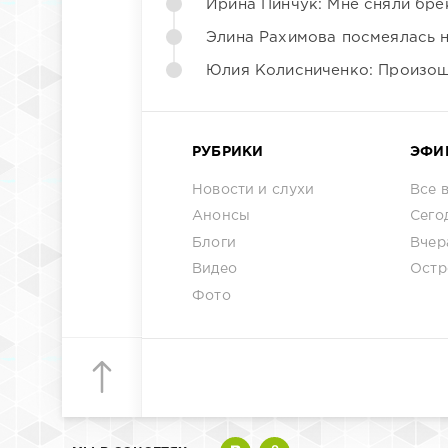
Ирина Пинчук: Мне сняли бре
Элина Рахимова посмеялась 
Юлия Колисниченко: Произош
РУБРИКИ
ЭФИ
Новости и слухи
Все 
Анонсы
Сего
Блоги
Вчер
Видео
Остр
Фото