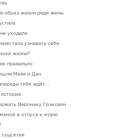
овь
ой образ жизни ради жены
устила
 не уходила
перестала узнавать себя
 моей жизни?
аю правильно
ишли Майя и Дан
переди тебя ждёт...
 история
держать Веронику Гракович
мамой в отпуск к морю
!
 соцсетей