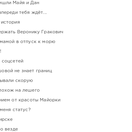
ишли Майя и Дан
переди тебя ждёт...
 история
держать Веронику Гракович
мамой в отпуск к морю
!
 соцсетей
овой не знает границ
зывали скорую
похож на лешего
нием от красоты Майорки
 меня статус?
ирске
но везде