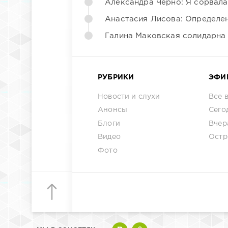
Александра Черно: Я сорвала
Анастасия Лисова: Определен
Галина Маковская солидарна
РУБРИКИ
ЭФИ
Новости и слухи
Все 
Анонсы
Сего
Блоги
Вчер
Видео
Остр
Фото