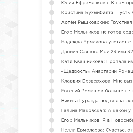
Юлия Ефременкова: К нам пр
Кристина Бухынбалтэ: Пусть в
Артём Рышковский: Грустная
Егор Мельников не готов со
Надежда Ермакова улетает с 
Даниил Сахнов: Мои 23 или 32
Катя Квашникова: Пропала из
«Щедрость» Анастасии Ромаш
Клавдия Безверхова: Мне вы
Евгений Ромашов больше не 
Никита Гуранда под впечатле
Галина Маковская: А какой у
Егор Мельников: Я в Новосиб
Нелли Ермолаева: Счастье, о