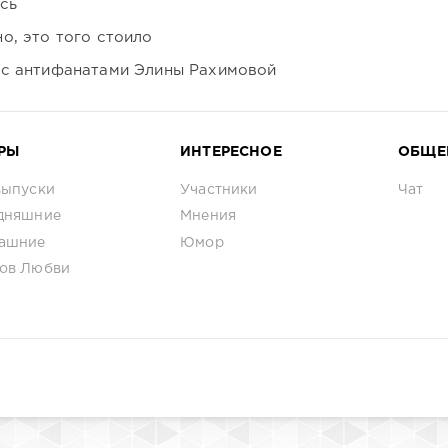
сь
о, это того стоило
 с антифанатами Элины Рахимовой
РЫ
ИНТЕРЕСНОЕ
ОБЩЕ
выпуски
Участники
Чат
дняшние
Мнения
ашние
Юмор
ов Любви