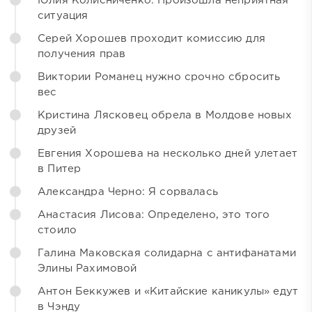
Юлия Колисниченко: Произошла неприятная
ситуация
Серей Хорошев проходит комиссию для
получения прав
Виктории Романец нужно срочно сбросить
вес
Кристина Лясковец обрела в Молдове новых
друзей
Евгения Хорошева на несколько дней улетает
в Питер
Александра Черно: Я сорвалась
Анастасия Лисова: Определено, это того
стоило
Галина Маковская солидарна с антифанатами
Элины Рахимовой
Антон Беккужев и «Китайские каникулы» едут
в Чэнду