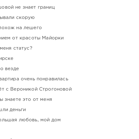
овой не знает границ
зывали скорую
похож на лешего
нием от красоты Майорки
 меня статус?
ирске
но везде
вартира очень понравилась
ёт с Вероникой Строгоновой
ы знаете это от меня
шли деньги
ольшая любовь, мой дом