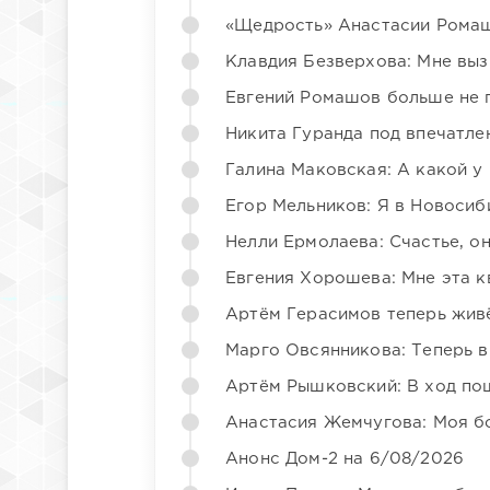
«Щедрость» Анастасии Ромаш
Клавдия Безверхова: Мне вы
Евгений Ромашов больше не 
Никита Гуранда под впечатле
Галина Маковская: А какой у
Егор Мельников: Я в Новосиб
Нелли Ермолаева: Счастье, о
Евгения Хорошева: Мне эта к
Артём Герасимов теперь жив
Марго Овсянникова: Теперь в
Артём Рышковский: В ход по
Анастасия Жемчугова: Моя б
Анонс Дом-2 на 6/08/2026