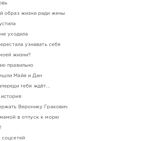
овь
ой образ жизни ради жены
устила
 не уходила
перестала узнавать себя
 моей жизни?
аю правильно
ишли Майя и Дан
переди тебя ждёт...
 история
держать Веронику Гракович
мамой в отпуск к морю
!
 соцсетей