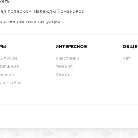
кеты!
над подарком Надежды Ермаковой
ла неприятная ситуация
РЫ
ИНТЕРЕСНОЕ
ОБЩЕ
выпуски
Участники
Чат
дняшние
Мнения
ашние
Юмор
ов Любви