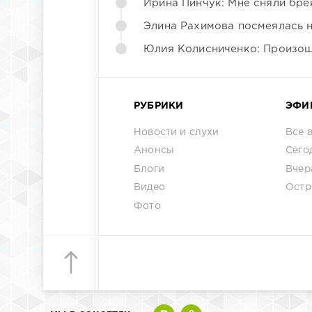
Ирина Пинчук: Мне сняли бре
Элина Рахимова посмеялась 
Юлия Колисниченко: Произош
РУБРИКИ
ЭФИ
Новости и слухи
Все 
Анонсы
Сего
Блоги
Вчер
Видео
Остр
Фото