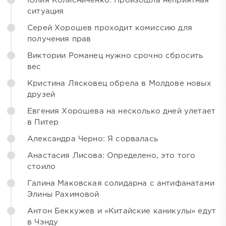
Юлия Колисниченко: Произошла неприятная
ситуация
Серей Хорошев проходит комиссию для
получения прав
Виктории Романец нужно срочно сбросить
вес
Кристина Лясковец обрела в Молдове новых
друзей
Евгения Хорошева на несколько дней улетает
в Питер
Александра Черно: Я сорвалась
Анастасия Лисова: Определено, это того
стоило
Галина Маковская солидарна с антифанатами
Элины Рахимовой
Антон Беккужев и «Китайские каникулы» едут
в Чэнду